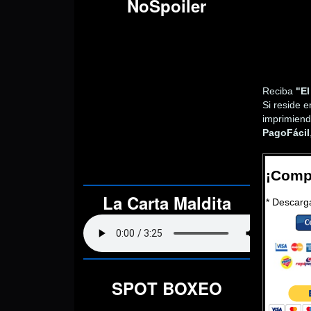
NoSpoiler
Reciba
"El
Si reside 
imprimiend
PagoFácil
¡Comp
La Carta Maldita
* Descarg
SPOT BOXEO