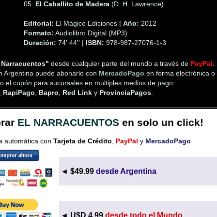
05.
El Caballito de Madera
(D. H. Lawrence)
Editorial:
El Mágico Ediciones |
Año:
2012
Formato:
Audiolibro Digital (MP3)
Duración:
74' 44'' |
ISBN:
978-987-27076-1-3
 Narracuentos"
desde cualquier parte del mundo a través de
PayPal
.
en Argentina puede abonarlo con
MercadoPago
en forma electrónica o
o el cupón para sucursales en multiples medios de pago:
,
RapiPago
,
Bapro
,
Red Link
y
ProvinciaPagos
.
rar
EL NARRACUENTOS
en solo un click!
a automática con
Tarjeta de Crédito
,
PayPal
y
MercadoPago
.
◄ $49.99
desde Argentina
◄ U$D 4.99
desde todo el Mundo