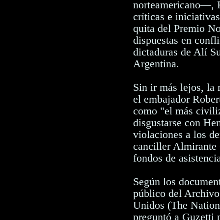
norteamericano—, K
críticas e iniciativ
quita del Premio Nob
dispuestas en confl
dictaduras de Alí S
Argentina.
Sin ir más lejos, la
el embajador Rober
como "el más civili
disgustarse con Hen
violaciones a los d
canciller Almirante 
fondos de asistenci
Según los document
público del Archivo
Unidos (The Nationa
preguntó a Guzetti 