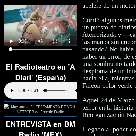
acelere de un motor 
Corrió algunos metr
un puesto de diario
Aterrorizada y —cas
las manos sin encon
pasando? No había 
haber un error, de 
una sombra no tardó
El Radioteatro en 'A
desploma de un infa
Diari' (España)
hacia ella, mientra
Falcon color verde 
Aquel 24 de Marzo d
terror en la histori
Reorganización Nac
ENTREVISTA en BM
Llegado al poder co
Radio (MEX)