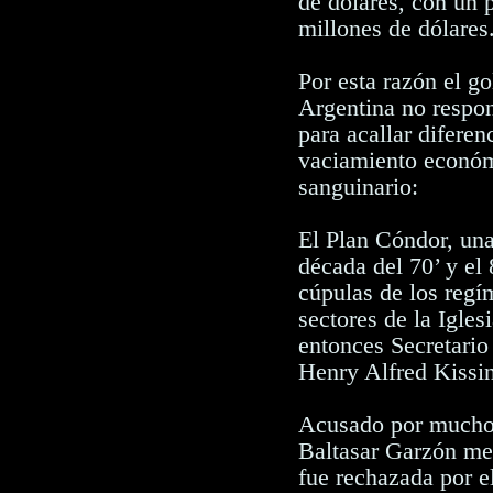
de dólares, con un 
millones de dólares
Por esta razón el go
Argentina no respon
para acallar diferen
vaciamiento econó
sanguinario:
El Plan Cóndor, una
década del 70’ y el
cúpulas de los regí
sectores de la Igle
entonces Secretari
Henry Alfred Kissin
Acusado por muchos
Baltasar Garzón med
fue rechazada por 