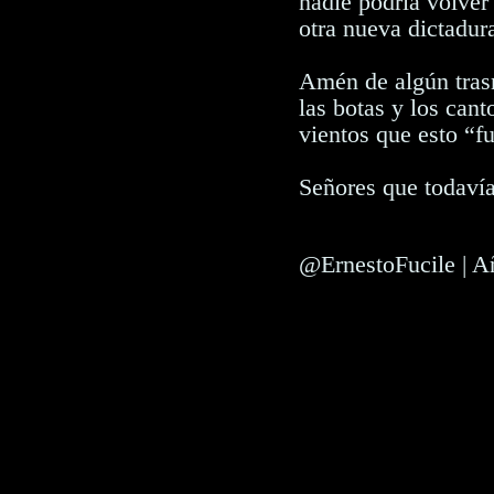
nadie podría volver
otra nueva dictadur
Amén de algún tras
las botas y los can
vientos que esto “f
Señores que todavía
@ErnestoFucile | A