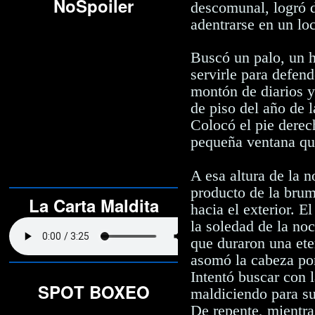
NoSpoiler
descomunal, logró d
adentrarse en un lo
Buscó un palo, un h
servirle para defen
montón de diarios y
de piso del año de l
Colocó el pie derec
pequeña ventana que
A esa altura de la n
producto de la brum
La Carta Maldita
hacia el exterior.
El 
la soledad de la no
que duraron una ete
asomó la cabeza por
Intentó buscar con l
SPOT BOXEO
maldiciendo para su
De repente, mientra