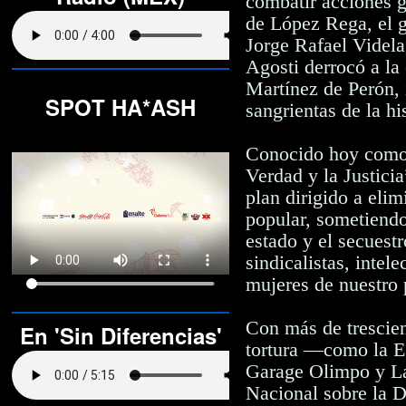
combatir acciones g
de López Rega, el g
Jorge Rafael Videl
Agosti derrocó a la
Martínez de Perón, 
SPOT HA*ASH
sangrientas de la hi
Conocido hoy como 
Verdad y la Justicia
plan dirigido a elim
popular, sometiendo
estado y el secuestr
sindicalistas, intel
mujeres de nuestro 
Con más de trescien
En 'Sin Diferencias'
tortura —como la E
Garage Olimpo y La
Nacional sobre la