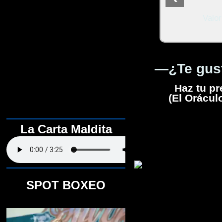
Valo
—¿Te gust
Haz tu pr
(El Orácul
La Carta Maldita
SPOT BOXEO